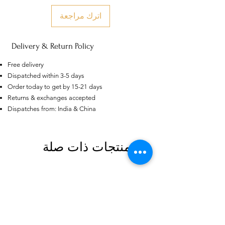
اترك مراجعة
Delivery & Return Policy
Free delivery
Dispatched within 3-5 days
Order today to get by 15-21 days
Returns & exchanges accepted
Dispatches from: India & China
US
Certified 0.5CT
Moissanite Diamond Princess
Crown Rings for Women 925
منتجات ذات صلة
few days ago
Verified
Silver