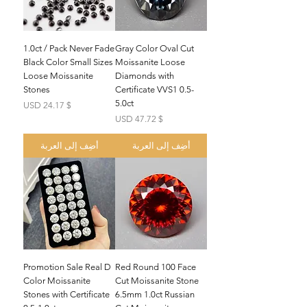
1.0ct / Pack Never Fade
Gray Color Oval Cut
Black Color Small Sizes
Moissanite Loose
Loose Moissanite
Diamonds with
Stones
Certificate VVS1 0.5-
5.0ct
السعر
$ 24.17 USD
السعر
$ 47.72 USD
أضِف إلى العربة
أضِف إلى العربة
Promotion Sale Real D
Red Round 100 Face
Color Moissanite
Cut Moissanite Stone
Stones with Certificate
6.5mm 1.0ct Russian