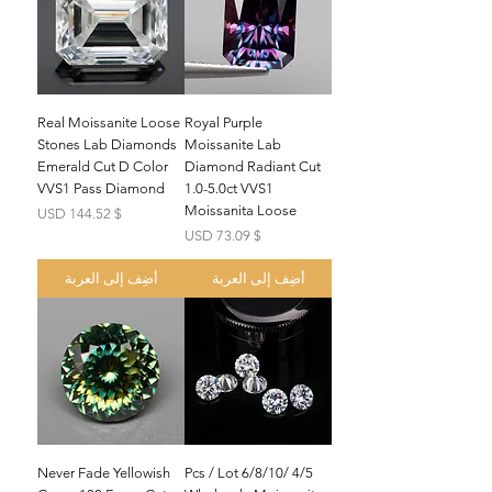
Real Moissanite Loose
Royal Purple
Stones Lab Diamonds
Moissanite Lab
Emerald Cut D Color
Diamond Radiant Cut
VVS1 Pass Diamond
1.0-5.0ct VVS1
Moissanita Loose
السعر
$ 144.52 USD
السعر
$ 73.09 USD
أضِف إلى العربة
أضِف إلى العربة
Never Fade Yellowish
4/5 /6/8/10 Pcs / Lot