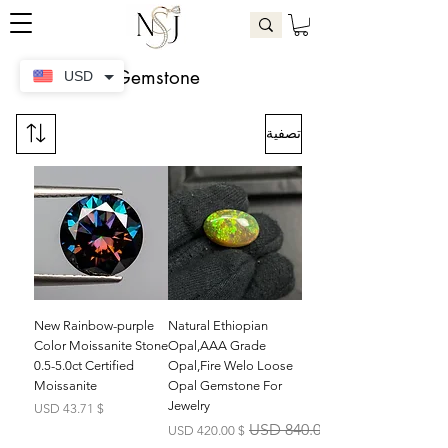
Gemstone
USD
تصفية
New Rainbow-purple
Natural Ethiopian
Color Moissanite Stone
Opal,AAA Grade
0.5-5.0ct Certified
Opal,Fire Welo Loose
Moissanite
Opal Gemstone For
Jewelry
السعر
$ 43.71 USD
سعر عادي
سعر البيع
$ 420.00 USD