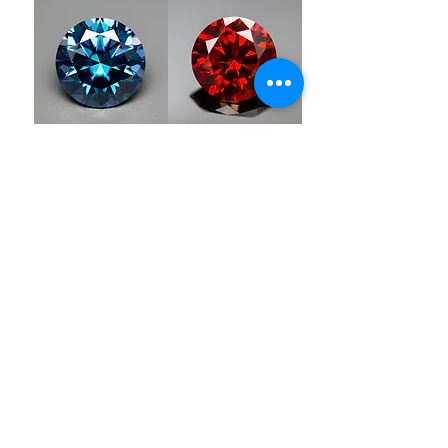
Someone from
AU
has recently
purchased
Purple-blue Round 100
Face Cut Moissanite Loose Stone
6.5mm 1.0ct Russian Cut
.
few days ago
Verified
Sapphire Blue
Rainbow / Orange /
Moissanite Stone with
Red Moissanite Loose
Certificate VVS1 GRA
Stones VVS1 0.5ct-5.0ct
Certified Moissanite
Round Cut Color
السعر
السعر
$ 56.85 USD
$ 45.98 USD
أضِف إلى العربة
أضِف إلى العربة