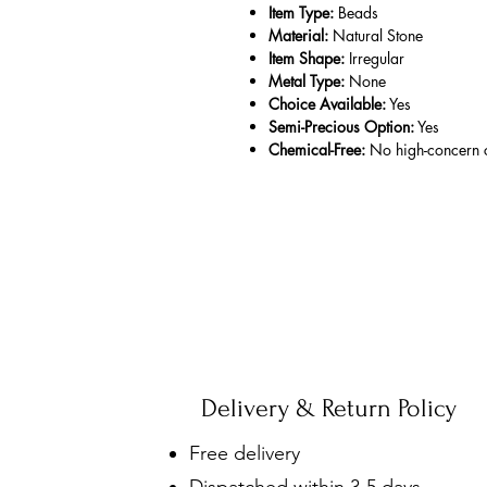
Item Type:
Beads
Material:
Natural Stone
Item Shape:
Irregular
Metal Type:
None
Choice Available:
Yes
Semi-Precious Option:
Yes
Chemical-Free:
No high-concern 
Delivery & Return Policy
Free delivery