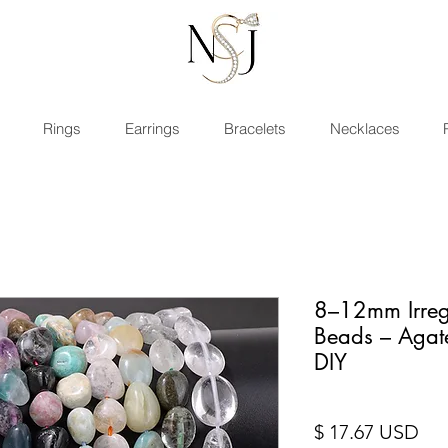
Rings
Earrings
Bracelets
Necklaces
8–12mm Irreg
Beads – Agate
DIY
Pre
$ 17.67 USD