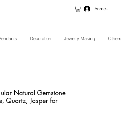
Anmelden
Pendants
Decoration
Jewelry Making
Others
ular Natural Gemstone
, Quartz, Jasper for
is