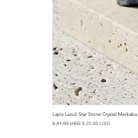
Lapis Lazuli Star Stone Crystal Merkaba
Standardpreis
Sale-Preis
$ 41.90 USD
$ 20.95 USD