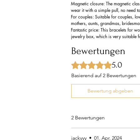
Magnetic closure: The magnetic clasp
wear it with a simple pull, no need to
For couples: Suitable for couples, lov
mothers, aunts, grandmas, bridesmai
Fantastic price: This bracelets for 
jewelry box, which is very suitable f
Bewertungen
5.0
Mit 5 von 5 Sternen bewertet.
Basierend auf 2 Bewertungen
Bewertung abgeben
2 Bewertungen
jackyyy
•
01. Apr. 2024