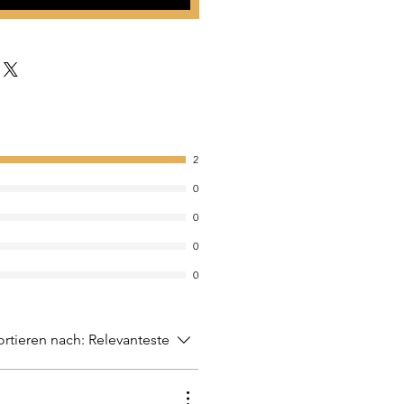
2
0
0
0
0
ortieren nach:
Relevanteste