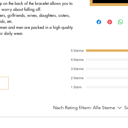
 on the back of the bracelet allows you to
 worry about falling off.
ers, girlfriends, wives, daughters, sisters,
ds, etc.
women and men are packed in a high quality
or daily wear.
5 Sterne
4 Sterne
3 Sterne
2 Sterne
1 Stern
Nach Rating filtern:
Alle Sterne
S