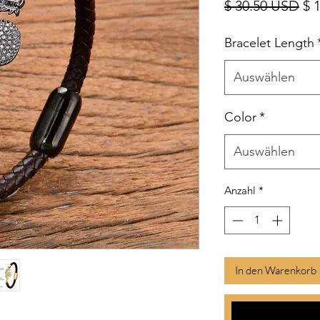
Sta
$ 30.50 USD
$ 
Bracelet Length
Auswählen
Color
*
Auswählen
Anzahl
*
In den Warenkorb