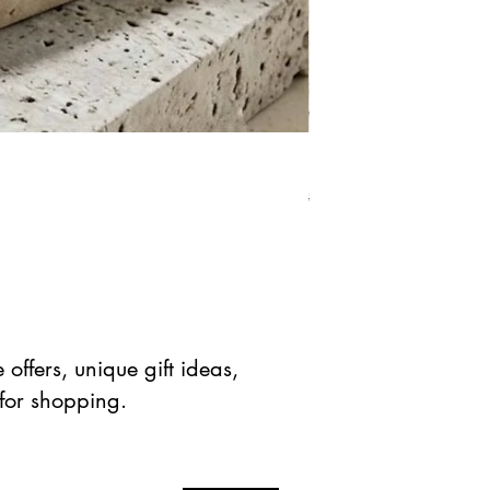
Natural Green Aventuri
Standardpreis
Sale-Prei
$ 41.90 USD
$ 20.95 
offers, unique gift ideas,
 for shopping.