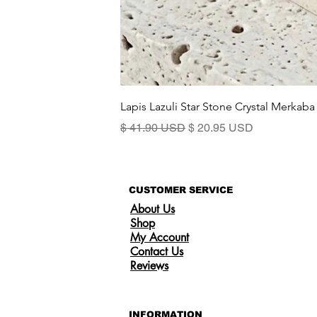
Lapis Lazuli Star Stone Crystal Merkaba
Standardpreis
Sale-Preis
$ 41.90 USD
$ 20.95 USD
CUSTOMER SERVICE
About Us
Shop
My Account
Contact Us
Reviews
INFORMATION