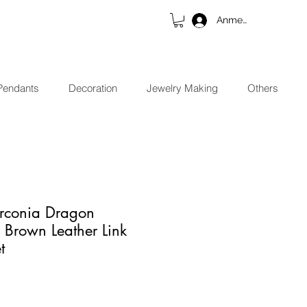
Anmelden
Pendants
Decoration
Jewelry Making
Others
rconia Dragon
 Brown Leather Link
t